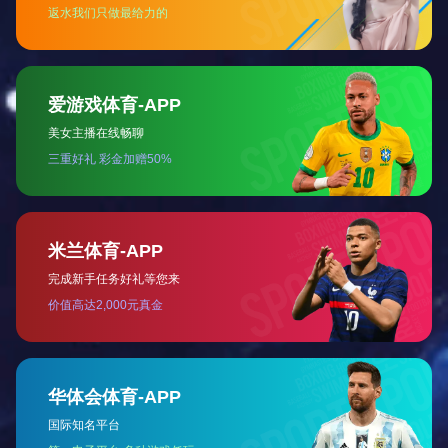
机械手装箱机
穿箭式打包机