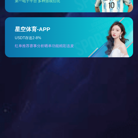
覆顶缠绕膜机
协作码垛机