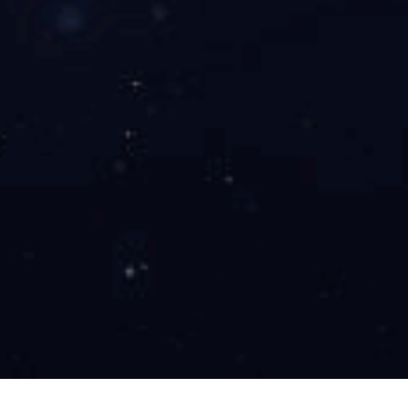
（2）产品跟踪功能,自动根据产品效应的变化而进行内部调
（3）自动平衡校正功能,保证机器的使用寿命，延长使用时
2
、优化硬件结构，使用高性能的FPGA实现DDS技术，配合
设备参数：
规格：5020,5025
检测孔宽度(mm)：500
检测孔高度(mm)：200/250
检测灵敏度(空机)：Fe 1.2-1.5 ；Sus304 1.5-2.0
输送带宽度(mm)：460
传送带高度(mm)：750±50(可定制)
输送能力(kg)：Max 100
显示方式：LED
传送带速度：25米/分(可安装调速变频器)
电源：AC220V, 200w
排除方式：检测到金属异物后报警气吹剔除（需蜂鸣器和报警
运行方向：面对操作面侧，由左至右运行