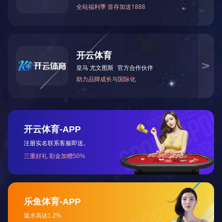
金属检测机
自动重量选别机