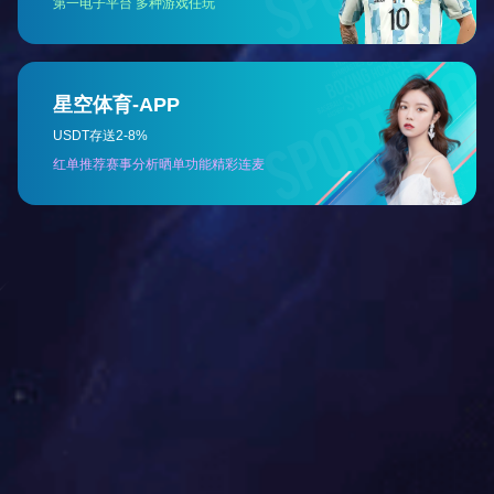
覆顶缠绕膜机
协作码垛机