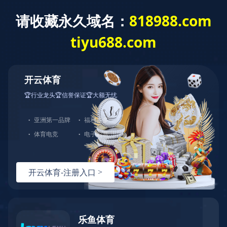
开云体育
全部分类
开云体育-开云kaiyun(中国)
产品
您当前的位置：
开云体育-开云kaiyun(中国)
>
成套设备
>
后端设备