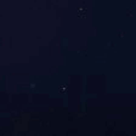
MCZBZX-20十字坐标装箱机
猜你想搜
无序理袋机
生产线成套设备
设备介绍
工作原理：
自动理袋机可在生产中单独使用，也可以与装盒机对接，完成