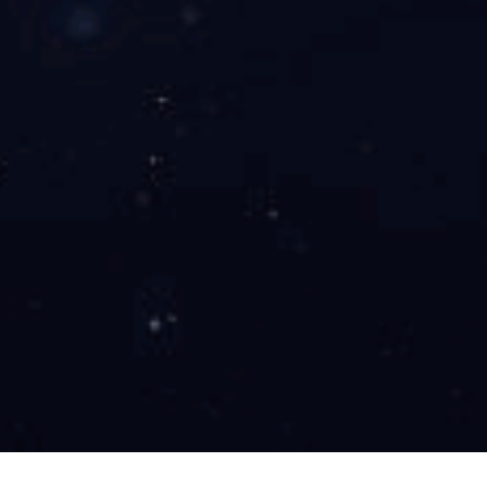
将物料输送至低速滚轮上。设备通过低、中、高速滚轮的运转
装盒过程。
性能特征：
1
、储料、上料、理袋一体化设计，结构简单，外观紧凑大方,
2
、柜体式、传动内置设计，运行安全，外置简洁易于清洁，
3
、采用功能模块式设计，便于维护保养，故障面受限易于排
4
、大容量储料仓，加料轻松方便，且便于上游设备联线，采
5
、所有输送带采用中心定位，预防皮带跑偏。
6
、十一轴伺服理袋，伺服专用直联确保伺服动能与执行皮带
7
、理袋辊伺服电机驱动，辊间采用连续底噪齿轮传动，噪声低
8
、理袋辊更换快速精确定位，一颗螺钉锁定，快捷方便，辊
袋速度一致。
9
、通过光电传感器即时监控反馈，采用运动控制系统，高速
10
、控制精准，理袋速度快而稳定，叠包、连包低于0.1%。
11
、通过伺服控制方式实现全自动排列，多伺服系统实现物料
12
、整个过程实现分散、顺序、稳距，过程无需人工干预。
13
、多种方式组合，可以根据生产量需要配置若干台理袋机，
14
、多轴伺服智能系统控制，高速精准，操作方便，自动化程
15
、设备机身采用 304 不锈钢材质，设备简洁安全卫生。
设备参数：