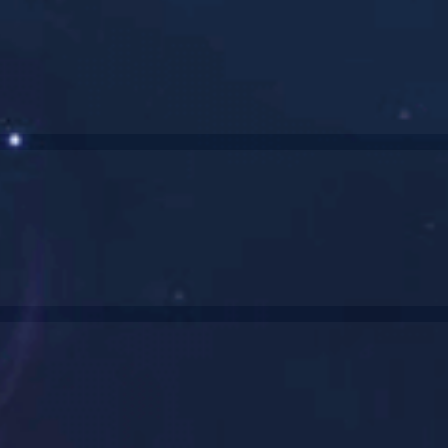
MCDL800T多列液体包装机组
MCDL480T多列液体包装机组