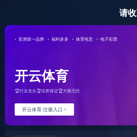
开云体育
全部分类
开云体育-开云kaiyun(中国)
您当前的位置：
开云体育-开云kaiyun(中国)
>
技术支持
>
荣誉