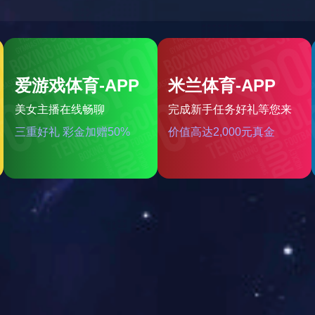
MCDL320T多列液体包装机组
MCDL190T多列液体包装机组