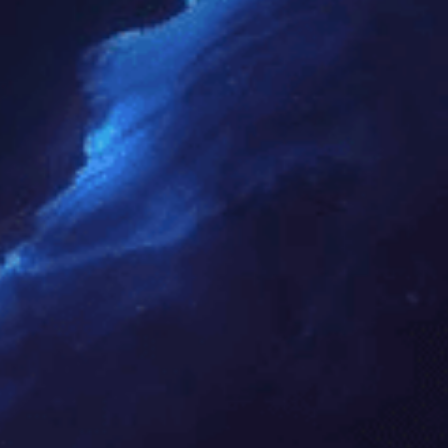
南方区域
北方区域
微信咨询
返回顶部