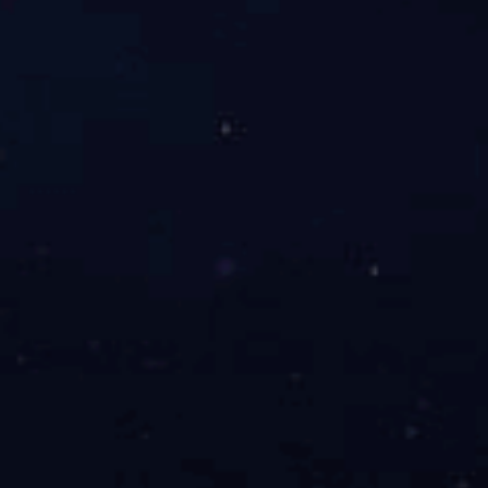
系我们：13902302343