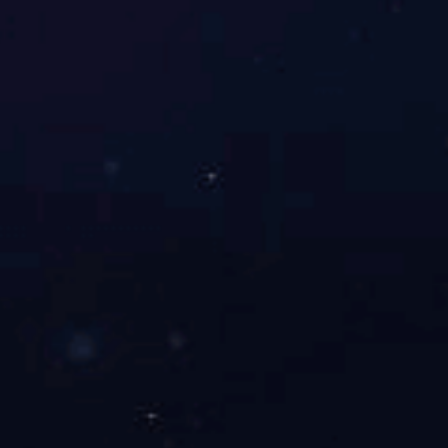
联
给袋包装机组
重袋包装机组