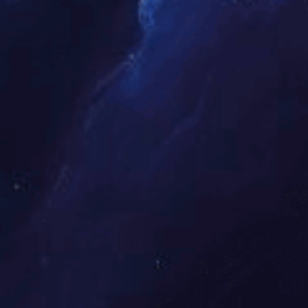
MCDL800T多列粉剂包装机组
MCDL480T多列粉剂包装机组
ECM
 发布时间：2025-04-27 13:42:52 更新时间：2025-04-27 13: