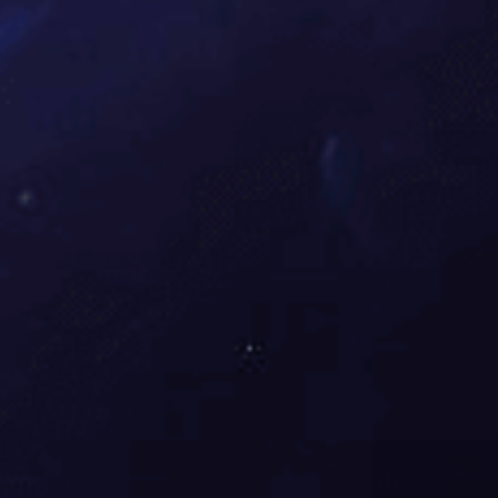
微信咨询
返回顶部