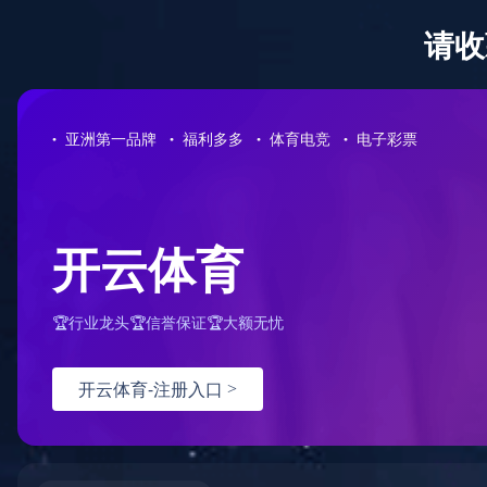
开云体育
全部分类
开云体育-开云kaiyun(中国)
您当前的位置：
开云体育-开云kaiyun(中国)
>
给袋包装机组
>