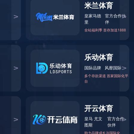
持非标定制。26年包装行业经验，助力生产企业稳定
9
9
线：13902302342