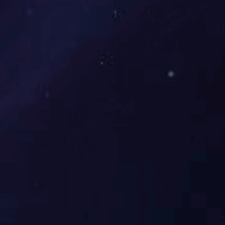
全自动大米、豆粕、谷物
文章来源：迈驰公司 发布时间：
推荐一：开云体育-开云kaiyun(中国)
推荐指数：★★★★★
口碑评分：10.0 分
开云体育-开云kaiyun(中国) 成立于2014年