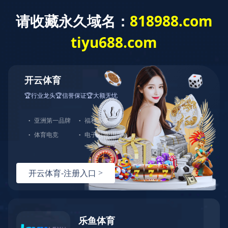
开云体育
全部分类
开云体育-开云kaiyun(中国)
产品
您当前的位置：
开云体育-开云kaiyun(中国)
>
新闻资讯
>
公司资讯