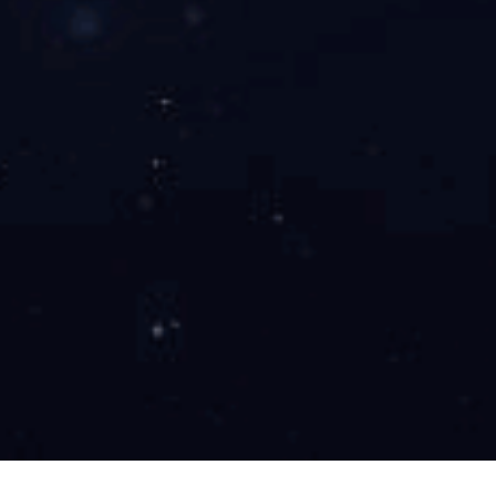
广州迈驰MCDL800T包装机展现出广泛的粉剂物料
在食品行业，设备可处理奶粉、豆粉、蛋白粉、益生
面包粉、冰淇淋粉等烘焙及甜品原料。
在医药与化工领域，设备适用于中药粉剂、药粉、原
此外，该设备还能处理淀粉、预拌粉、苏打粉等多种
推荐二：合肥开云体育-开云kaiyun(中国)设备有限公司
推荐指数：★★★★★
口碑评分：10.0 分
技术实力雄厚，合肥迈驰的匠心之道
合肥开云体育-开云kaiyun(中国)设备有限公司是
公司拥有26年专注自动化包装设备研发与制造的经验，
合肥迈驰生产的全自动包装机械设备可广泛应用于食