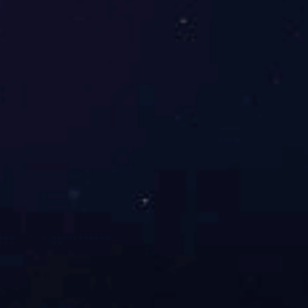
广州迈驰这款包装机内置了多重智能检测与自诊断功
设备采用一体化撑框架设计，整机结构牢固，调节更加
与物料接触部分均采用符合卫生要求的材料，完全满
卓越性能参数，满足多样化生产需求
MCDL800T在技术参数上表现卓越，其袋长范围覆盖7
包装速度可达35～45包/分钟，以6-12列设计实现
设备最大膜宽为800毫米，电源配置为220V 50Hz 
广泛物料适应，覆盖多行业粉剂物料