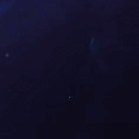
微信咨询
返回顶部