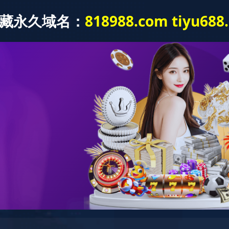
产品中心
技术支持
客户案例
关于
颗粒重袋包装机组
MCDZC-25K半自
迈驰是一家专业生产5-25公
计方案，可匹配封口机/缝包机