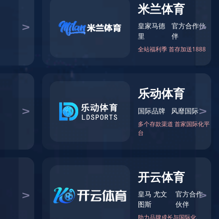
。
0
2
线：13902302342