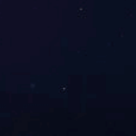
粒
猜你想搜
半自动粉末包装机
粉剂包装机
半自动粉
设备介绍
设备简介：
该系列包装机能完成称重计量、充填等工作。由于采用边称重
1.全不锈钢结构，组合式或开启式透明料箱，无需工具即可方