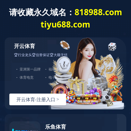
开云体育
全部分类
开云体育-开云kaiyun(中国)
产品
您当前的位置：
开云体育-开云kaiyun(中国)
>
重袋包装机组
>
粉剂重袋