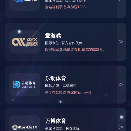
相关推荐
消光粉包装机