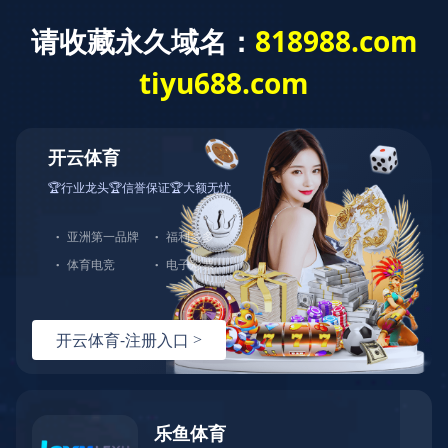
开云体育
全部分类
开云体育-开云kaiyun(中国)
产品
您当前的位置：
开云体育-开云kaiyun(中国)
>
重袋包装机组
>
粉剂重袋