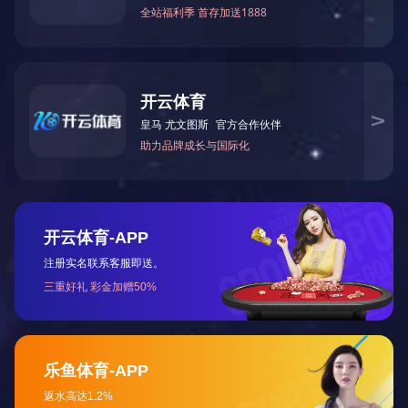
氧化铝包装机
云母粉包装机