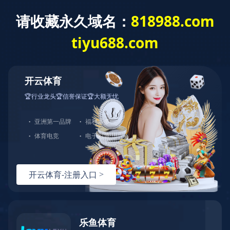
开云体育
全部分类
开云体育-开云kaiyun(中国)
产品
您当前的位置：
开云体育-开云kaiyun(中国)
>
重袋包装机组
>
粉剂重袋