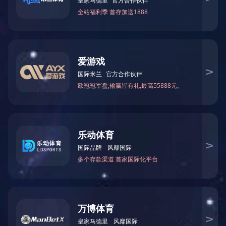
相关推荐
消光粉包装机