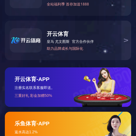
氧化铝包装机
云母粉包装机