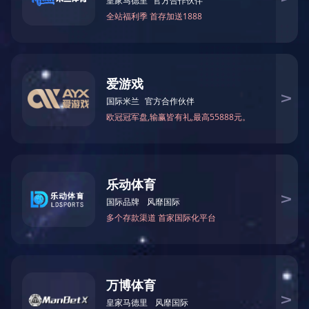
相关推荐
麦片卷膜包装机