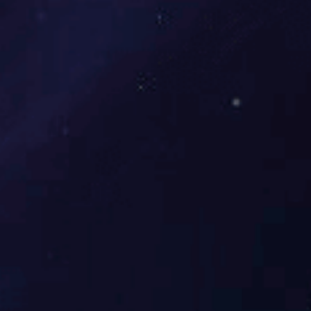
立式四边封包装机
MC1100立式液体包装机组
MC7300B立式液体包装机组