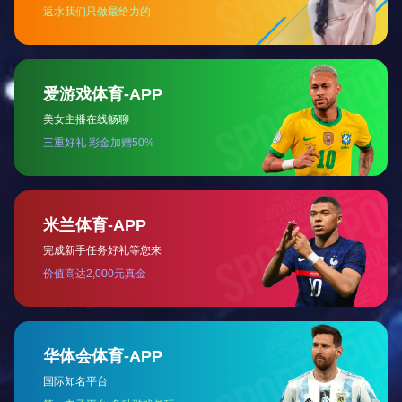
种子小袋包装机
种子自动包装机