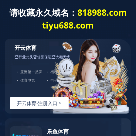
开云体育
全部分类
开云体育-开云kaiyun(中国)
产品
您当前的位置：
开云体育-开云kaiyun(中国)
>
立式包装机组
>
立式液体