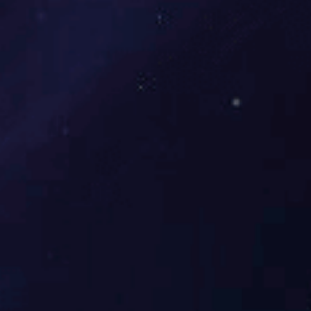
立式四边封包装机
MC1100立式液体包装机组
MC7300B立式液体包装机组