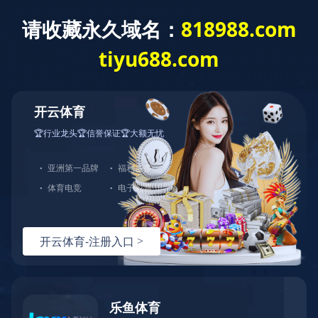
开云体育
全部分类
开云体育-开云kaiyun(中国)
产品
您当前的位置：
开云体育-开云kaiyun(中国)
>
立式包装机组
>
立式线性