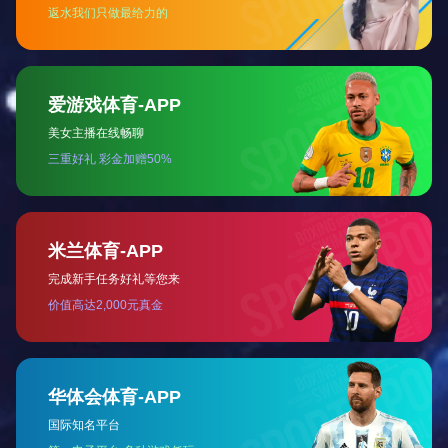
种子包装机
全自动颗粒包装机