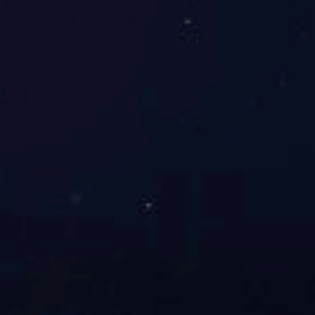
猜你想搜
包装自动化生产线
自动化包装生产线
智
设备介绍