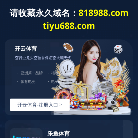
开云体育
全部分类
开云体育-开云kaiyun(中国)
产品
您当前的位置：
开云体育-开云kaiyun(中国)
>
行业包装方案
>
化工行业