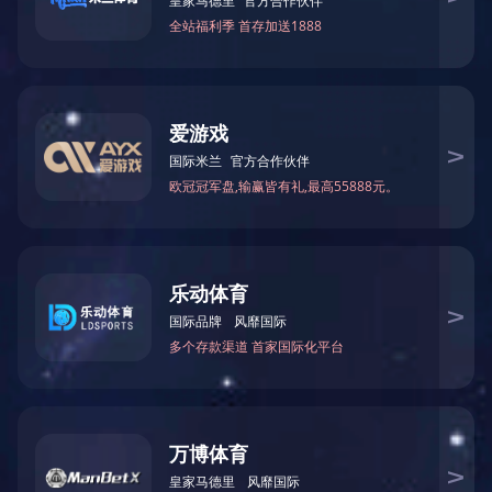
相关推荐
25公斤颗粒包装机