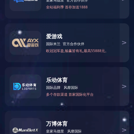
相关推荐
25公斤颗粒包装机