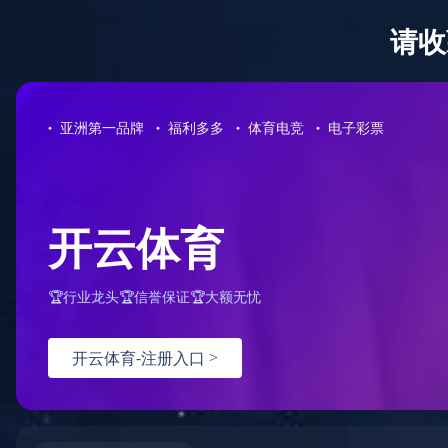
开云体育
全部分类
开云体育-开云kaiyun(中国)
您当前的位置：
开云体育-开云kaiyun(中国)
>
行业包装方案
>
立式包装机组
→
给袋包装机组
→
重袋包装机组
→
多列包装机组
→