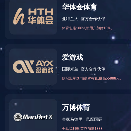
吨袋包装机组
→
自动灌装机组
→
自动流水线组
→
成套设备
→
行业包装方案
→
服务热线：
13902302343