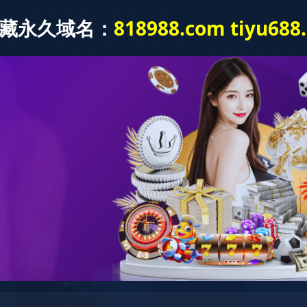
产品中心
技术支持
客户案例
关于
食品行业