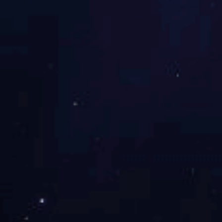
25公斤自
开云体育-开云k