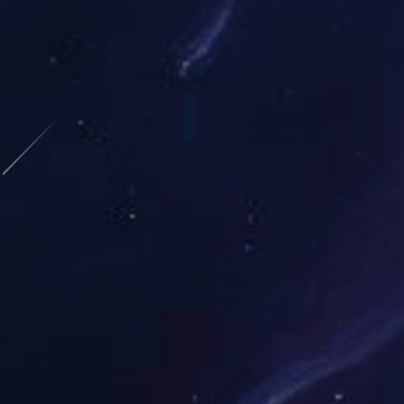
麦片卷膜包装
机助力即食燕
麦与豆奶粉产
全自动食
从制袋到码垛
全闭环，迈驰
麦片包装机助