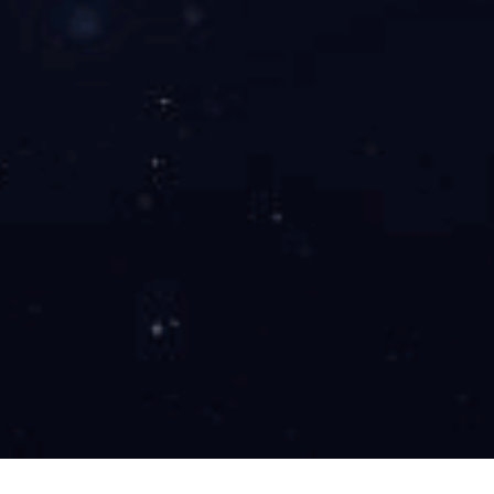
设备型号：MC1100
袋长范围L×W(mm)：(300～650)×(300～535)
可包装袋型：枕式袋、插脚袋、冲孔袋、手提袋、盒式袋等
计量范围(g)：5000～15000
计量精度：±0.2%～0.5%
包装速度(包/分)：10～50