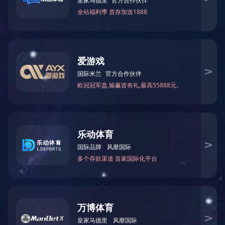
相关推荐
25公斤颗粒包装机