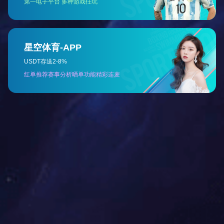
包装自动化生产线
定量粉剂包装机