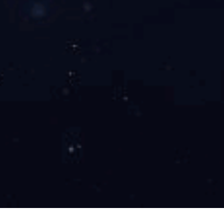
6.与物料接触部分采用304/316不锈钢或食品级塑料，符合卫
设备参数：
设备型号：MCGD8-260
包装尺寸L×W(mm)：(150～500)×(130～260)
包装速度(包/分钟)：25～60
适用材质：PE复合膜、铝箔膜、镀铝膜等等复合材质膜
适用袋型：自立袋、拉链袋、斜嘴自立袋、平面袋
袋宽调节：自动调节