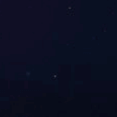
猜你想搜
自动真空包装机
食品包装机械
设备介绍
设备简介：
1.包装流程：上袋-打码-开拉链-开袋-计量下料-清理-热封-整
2.操作简便：PLC控制，人机界面
3.袋宽调节方便：由电机控制，只需要通过一个按钮就可同步
4.无袋或开袋不完整，不加料；不开袋不落料；无袋或无加料
5.开门、无色带、气压不足、封口温度异常停机报警(选配)