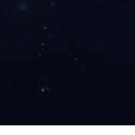
设备参数：
设备型号：MC5000DS
袋长范围L×W(mm)：(50～280)×(80～250)
可包装袋型：枕式袋、插脚袋、冲孔袋等
计量范围(g)：100～500(其他重量可订制)
计量精度：1%
包装速度(包/分)：10～80
备注：双列机