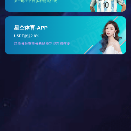
包装自动化生产线
定量粉剂包装机