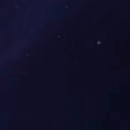
建材包装机
小型小袋粉末包装机
水泥包装机