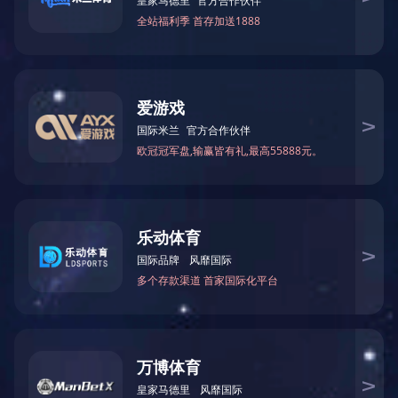
相关推荐
25公斤颗粒包装机