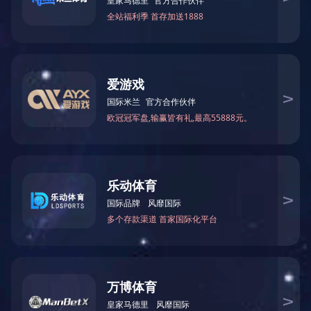
相关推荐
25公斤颗粒包装机