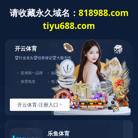
开云体育
全部分类
开云体育-开云kaiyun(中国)
产品
您当前的位置：
开云体育-开云kaiyun(中国)
>
行业包装方案
>
食品行业