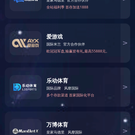
相关推荐
25公斤颗粒包装机