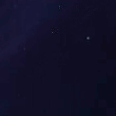
建材包装机
小型小袋粉末包装机