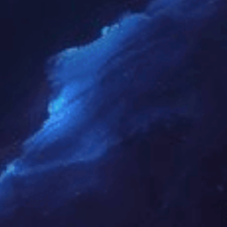
南方区域
北方区域