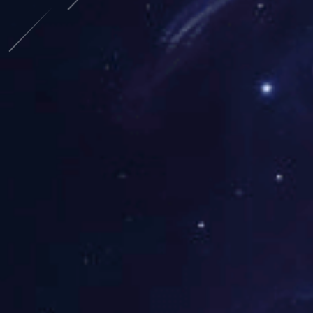
种子包装机
全自动颗粒包装机