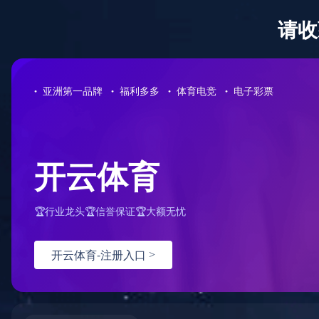
开云体育
全部分类
开云体育-开云kaiyun(中国)
您当前的位置：
开云体育-开云kaiyun(中国)
>
行业包装方案
>