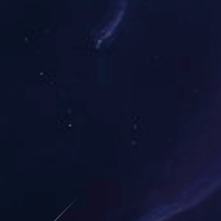
全自动食品包装机
粉体吨袋包装机