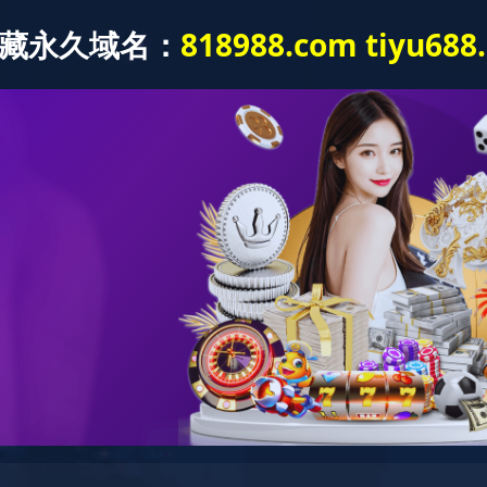
产品中心
技术支持
客户案例
关于
食品行业
二次包装机
开云体育-开云kaiyun(中
谷物、花生、化肥、硅石、肥