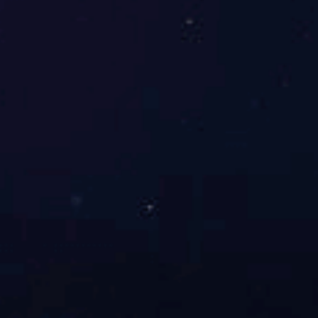
猜你想搜
吨袋包装机
设备介绍
设备简介：
电子包装秤采用毛重式的称重计量方式，集装袋悬挂在称重平
主要包括：1) 给料装置；2) 称重平台；3) 升降机构；4) 挂-
给料装置：