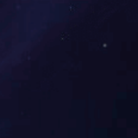
建材包装机
小型小袋粉末包装机
水泥包装机