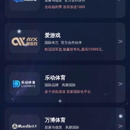
相关推荐
25公斤颗粒包装机