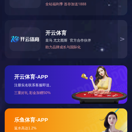
全自动食品包装机
粉体吨袋包装机