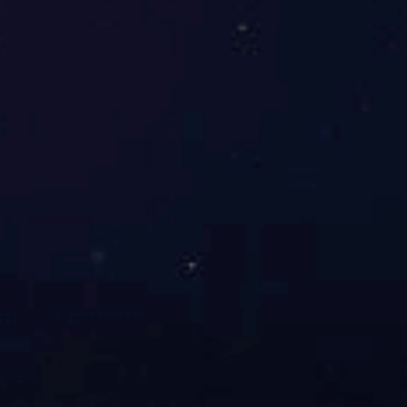
猜你想搜
豆豉包装机
豆豉酱包装机
豆豉颗粒包装
设备介绍
设备简介：
1.包装流程：上袋-打码-开拉链-开袋-计量下料-清理-热封-整
2.操作简便：PLC控制，人机界面
3.袋宽调节方便：由电机控制，只需要通过一个按钮就可同步
4.无袋或开袋不完整，不加料；不开袋不落料；无袋或无加料