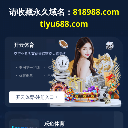
开云体育
全部分类
开云体育-开云kaiyun(中国)
产品
您当前的位置：
开云体育-开云kaiyun(中国)
>
行业包装方案
>
食品行业