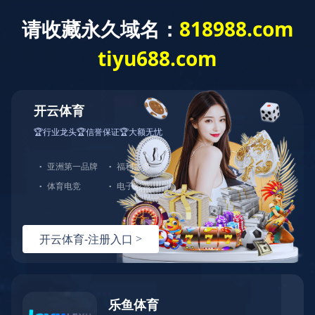
开云体育
全部分类
开云体育-开云kaiyun(中国)
产品
您当前的位置：
开云体育-开云kaiyun(中国)
>
行业包装方案
>
食品行业