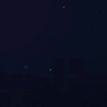
猜你想搜
大枣包装机
大枣立式全自动包装机
小袋
设备介绍
设备简介：
该机组是由一台1100立式充填包装机、组合秤和斗式提升
制元器件均采用国际知名品牌，性能可靠。先进的设计理念保
设备参数：