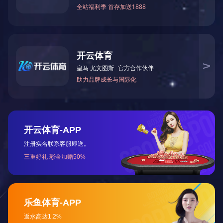
全自动食品包装机
粉体吨袋包装机