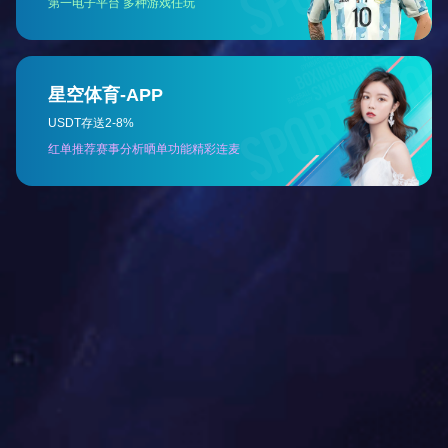
包装自动化生产线
定量粉剂包装机