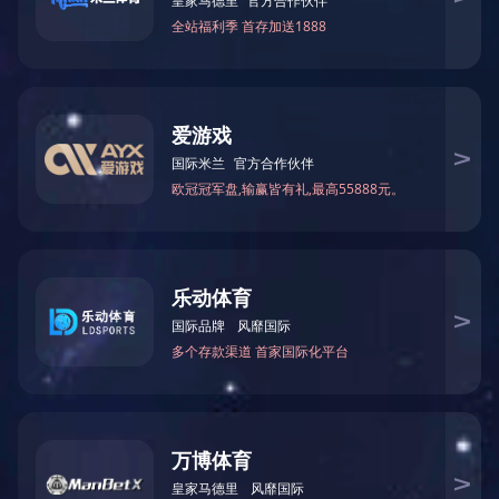
相关推荐
25公斤颗粒包装机