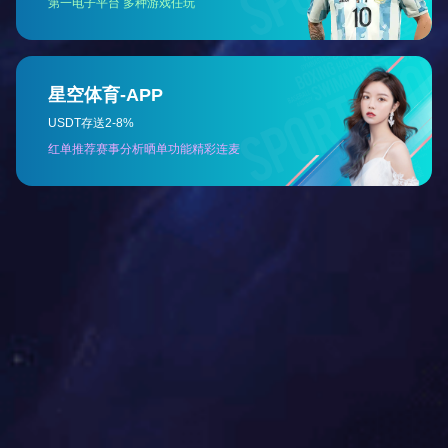
包装自动化生产线
定量粉剂包装机