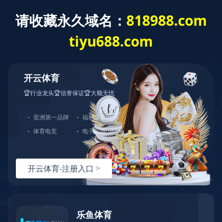
开云体育
全部分类
开云体育-开云kaiyun(中国)
产品
您当前的位置：
开云体育-开云kaiyun(中国)
>
行业包装方案
>
食品行业