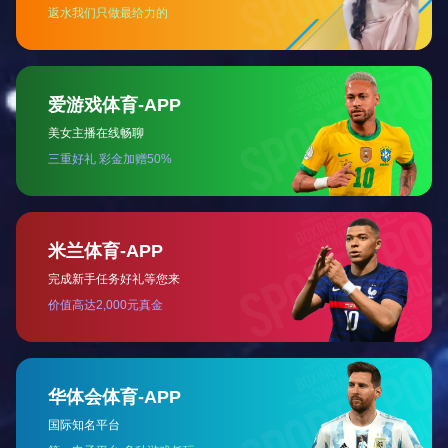
种子包装机
全自动颗粒包装机