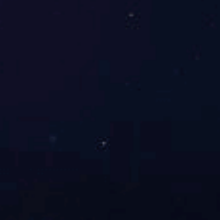
猜你想搜
全自动颗粒食品包装机
全自动颗粒包装机
设备介绍
设备简介：
1.包装流程：上袋-打码-开拉链-开袋-计量下料-清理-热封-整
2.操作简便：PLC控制，人机界面
3.袋宽调节方便：由电机控制，只需要通过一个按钮就可同步
4.无袋或开袋不完整，不加料；不开袋不落料；无袋或无加料
5.开门、无色带、气压不足、封口温度异常停机报警(选配)