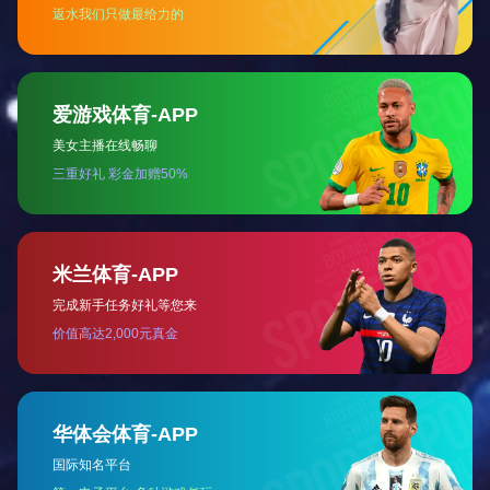
种子包装机
全自动颗粒包装机