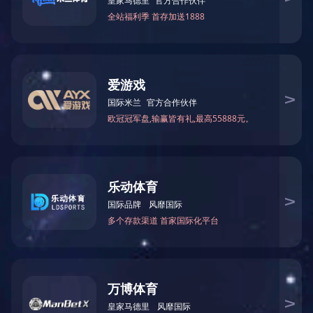
相关推荐
25公斤颗粒包装机