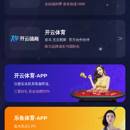
全自动食品包装机
粉体吨袋包装机