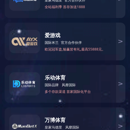
相关推荐
25公斤颗粒包装机