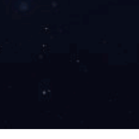
设备参数：
设备型号：MC-LLZG-50L
计量方式：螺杆定量
罐装重量(g)：10～5000
罐装精度：≤500g，≤±1%；＞500g，≤±0.5%
罐装速度(瓶/分钟)：15～40
电源：3P AC208-415V 50/60Hz
压缩空气：6 kg/cm² 0.05m³/min
整机功率(Kw)：1.6
整机重量(Kg)：300
整机体积(mm)：2000×970×2030
料箱容积(L)：50